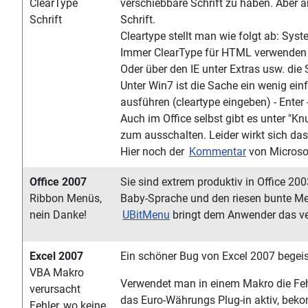
ClearType
verschiebbare Schrift zu haben. Aber 
Schrift
Schrift.
Cleartype stellt man wie folgt ab: Syst
Immer ClearType für HTML verwenden
Oder über den IE unter Extras usw. die 
Unter Win7 ist die Sache ein wenig ei
ausführen (cleartype eingeben) - Enter 
Auch im Office selbst gibt es unter "Kn
zum ausschalten. Leider wirkt sich da
Hier noch der
Kommentar
von Microso
Office 2007
Sie sind extrem produktiv in Office 200
Ribbon Menüs,
Baby-Sprache und den riesen bunte M
nein Danke!
UBitMenu
bringt dem Anwender das ve
Excel 2007
Ein schöner Bug von Excel 2007 begeis
VBA Makro
Verwendet man in einem Makro die Feh
verursacht
das Euro-Währungs Plug-in aktiv, beko
Fehler, wo keine