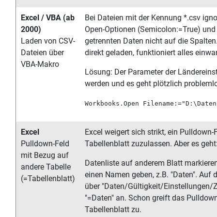
Excel / VBA (ab
Bei Dateien mit der Kennung *.csv igno
2000)
Open-Optionen (Semicolon:=True) und ve
Laden von CSV-
getrennten Daten nicht auf die Spalten
Dateien über
direkt geladen, funktioniert alles einwa
VBA-Makro
Lösung: Der Parameter der Ländereinst
werden und es geht plötzlich probleml
Workbooks.Open Filename:="D:\Daten
Excel
Excel weigert sich strikt, ein Pulldown
Pulldown-Feld
Tabellenblatt zuzulassen. Aber es geht
mit Bezug auf
Datenliste auf anderem Blatt markiere
andere Tabelle
einen Namen geben, z.B. "Daten". Auf 
(=Tabellenblatt)
über "Daten/Gültigkeit/Einstellungen/Z
"=Daten" an. Schon greift das Pulldo
Tabellenblatt zu.