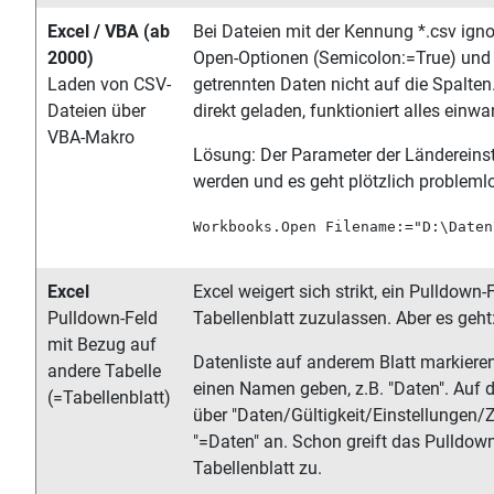
Excel / VBA (ab
Bei Dateien mit der Kennung *.csv igno
2000)
Open-Optionen (Semicolon:=True) und ve
Laden von CSV-
getrennten Daten nicht auf die Spalten
Dateien über
direkt geladen, funktioniert alles einwa
VBA-Makro
Lösung: Der Parameter der Ländereinst
werden und es geht plötzlich probleml
Workbooks.Open Filename:="D:\Daten
Excel
Excel weigert sich strikt, ein Pulldown
Pulldown-Feld
Tabellenblatt zuzulassen. Aber es geht
mit Bezug auf
Datenliste auf anderem Blatt markiere
andere Tabelle
einen Namen geben, z.B. "Daten". Auf 
(=Tabellenblatt)
über "Daten/Gültigkeit/Einstellungen/Z
"=Daten" an. Schon greift das Pulldo
Tabellenblatt zu.