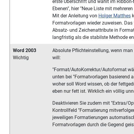
erste Überschrift und wählt im Ribbon
Ebenen", hier "Neue Liste mit mehreren
Mit der Anleitung von
Holger Matthes
k
Formatvorlagen wieder zuweisen. Das 
Absatz- und Zeichenattribute in Format
langfristig als die stabilste Methode e
Word 2003
Absolute Pflichteinstellung, wenn man
Wichtig
will:
"Format/AutoKorrektur/Autoformat wäh
unten bei "Formatvorlagen basierend a
woher soll Word wissen, ob der fettgedr
eben nur fett ist. Wirklich ein völlig un
Deaktivieren Sie zudem mit "Extras/Opt
Kontrollfeld "Formatierung mitverfolg
jeweiligen Formatierungen automatisch
Formatvorlagen durch die Gegend geis