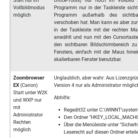
Start nur im
Office-Tools) nur noch im Vollbild
Vollbildmodus
Programm nur in der Taskleiste sicht
möglich
Programm außerhalb des sichtbare
verschoben hat. Man kann es aber z
in der Taskleiste mit der rechten Ma
anwählt und nun mit den Cursortaste
den sichtbaren Bildschirmbereich z
Fensters, einfach mit der Maus hinei
skalierbaren Fenster benutzbar.
Zoombrowser
Unglaublich, aber wahr: Aus Lizenzgr
EX
(Canon)
Version 4 nur als Administrator möglic
Start unter W2K
Abhilfe:
und WXP nur
mit
Regedit32 unter C:\WINNT\system
Administrator
Den Ordner "HKEY_LOCAL_MACHI
Rechten
Über die Menüleiste unter "Sicherh
möglich
Leserecht auf diesen Ordner erteil